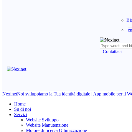
Bl
Contattaci
Nexinet
Noi sviluppiamo la Tua identità digitale | App mobile per il 
Home
Su di noi
Servizi
Website Sviluppo
Website Manutenzione
Motore di ricerca Ottimizzazione