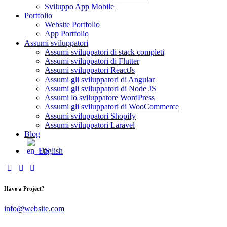
Sviluppo App Mobile
Portfolio
Website Portfolio
App Portfolio
Assumi sviluppatori
Assumi sviluppatori di stack completi
Assumi sviluppatori di Flutter
Assumi sviluppatori ReactJs
Assumi gli sviluppatori di Angular
Assumi gli sviluppatori di Node JS
Assumi lo sviluppatore WordPress
Assumi gli sviluppatori di WooCommerce
Assumi sviluppatori Shopify
Assumi sviluppatori Laravel
Blog
English
Have a Project?
info@website.com