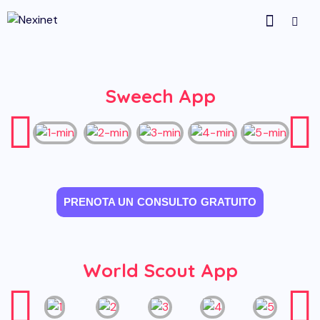
Sito Web Sviluppo Offerta! 15% Off +
Contatti
Servizi Gratuiti
Sweech App
PRENOTA UN CONSULTO GRATUITO
World Scout App