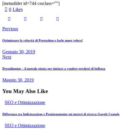
[metaslider id=744 cssclass=””]
0
Likes
Previous
Ottimizzare la velocità di Prestashop e farlo super veloce!
Gennaio 30, 2019
Next
Dropshipping – il metodo giusto per iniziare a vendere prodotti di bellezza
Maggio 30, 2019
You May Also Like
SEO e Ottimizzazione
Differenza tra Indicizzazione e Posizionamento sui motori di ricerca Google Console
SEO e Ottimizzazione