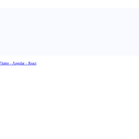
o Web Sviluppo Offerta! 15% Off + Servizi Gratuiti
Flutter – Angular – React