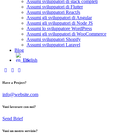
Assumi sviluppatori di stack completi
Assumi sviluppatori di Flutter
Assumi sviluppatori ReactJs
Assumi gli sviluppatori di Angular
Assumi gli sviluppatori di Node JS
Assumi lo sviluppatore WordPress
Assumi gli sviluppatori di WooCommerce
Assumi sviluppatori Shopify
Assumi sviluppatori Laravel
Blog
English
Have a Project?
info@website.com
Vuoi lavorare con noi?
Send Brief
Vuoi un nostro servizio?