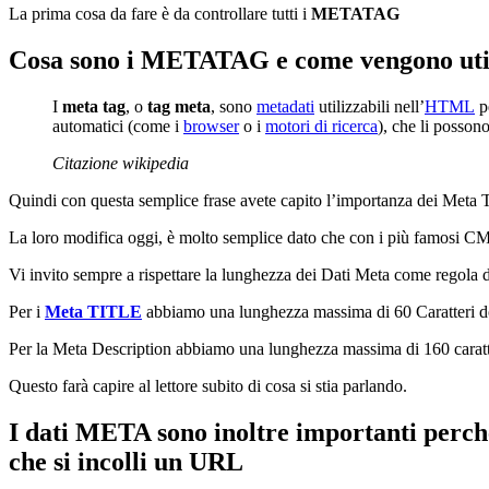
La prima cosa da fare è da controllare tutti i
METATAG
Cosa sono i METATAG e come vengono util
I
meta tag
, o
tag meta
, sono
metadati
utilizzabili nell’
HTML
pe
automatici (come i
browser
o i
motori di ricerca
), che li possono
Citazione wikipedia
Quindi con questa semplice frase avete capito l’importanza dei Meta T
La loro modifica oggi, è molto semplice dato che con i più famosi CMR o
Vi invito sempre a rispettare la lunghezza dei Dati Meta come regola d
Per i
Meta TITLE
abbiamo una lunghezza massima di 60 Caratteri 
Per la Meta Description abbiamo una lunghezza massima di 160 caratter
Questo farà capire al lettore subito di cosa si stia parlando.
I dati META sono inoltre importanti perch
che si incolli un URL