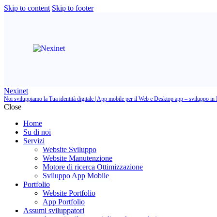
Skip to content
Skip to footer
Sit
Nexinet
Noi sviluppiamo la Tua identità digitale | App mobile per il Web e Desktop app – sviluppo in 
Close
Home
Su di noi
Servizi
Website Sviluppo
Website Manutenzione
Motore di ricerca Ottimizzazione
Sviluppo App Mobile
Portfolio
Website Portfolio
App Portfolio
Assumi sviluppatori